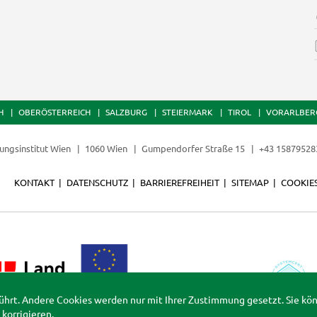
H
OBERÖSTERREICH
SALZBURG
STEIERMARK
TIROL
VORARLBER
dungsinstitut Wien
1060 Wien
Gumpendorfer Straße 15
+43 1587952
KONTAKT
DATENSCHUTZ
BARRIEREFREIHEIT
SITEMAP
COOKIE
ührt. Andere Cookies werden nur mit Ihrer Zustimmung gesetzt. Sie kö
korrigieren.