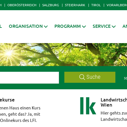
H
OBERÖSTERREICH
SALZBURG
STEIERMARK
TIROL
VORARLBER
L
ORGANISATION
PROGRAMM
SERVICE
A
Suche
50
ekurse
Landwirtsc
Wien
enen Haus einen Kurs
Hier gehts zu
en, geht das? Ja, mit
Landwirtsch
Onlinekurs des LFI.