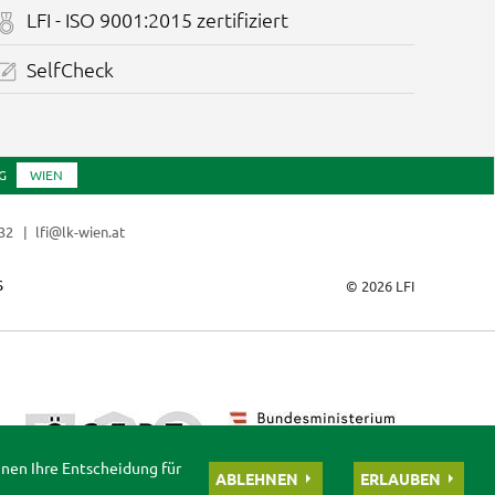
LFI - ISO 9001:2015 zertifiziert
SelfCheck
G
WIEN
832
lfi@lk-wien.at
S
© 2026 LFI
nnen Ihre Entscheidung für
ABLEHNEN
ERLAUBEN