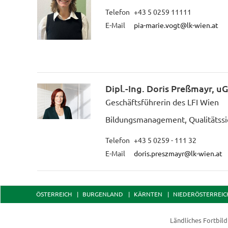
Telefon
+43 5 0259 11111
E-Mail
pia-marie.vogt@lk-wien.at
Dipl.-Ing. Doris Preßmayr, u
Geschäftsführerin des LFI Wien
Bildungsmanagement, Qualitätss
Telefon
+43 5 0259 - 111 32
E-Mail
doris.preszmayr@lk-wien.at
ÖSTERREICH
BURGENLAND
KÄRNTEN
NIEDERÖSTERREIC
Ländliches Fortbil