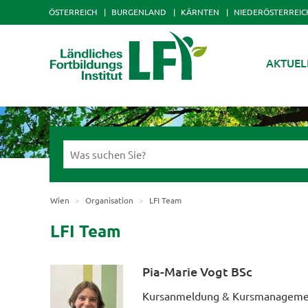
ÖSTERREICH
BURGENLAND
KÄRNTEN
NIEDERÖSTERREIC
AKTUEL
Wien
Organisation
LFI Team
LFI Team
Pia-Marie Vogt BSc
Kursanmeldung & Kursmanagement 