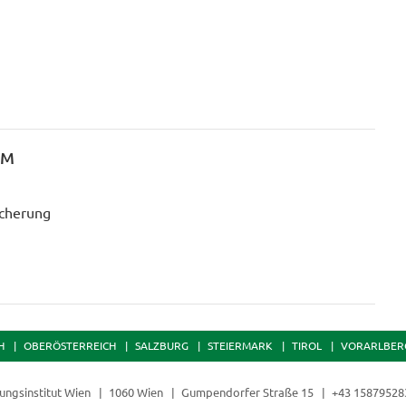
GM
icherung
H
OBERÖSTERREICH
SALZBURG
STEIERMARK
TIROL
VORARLBER
dungsinstitut Wien
1060 Wien
Gumpendorfer Straße 15
+43 1587952