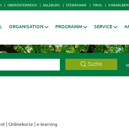
H
OBERÖSTERREICH
SALZBURG
STEIERMARK
TIROL
VORARLBER
L
ORGANISATION
PROGRAMM
SERVICE
A
Suche
50
| Onlinekurse | e-learning