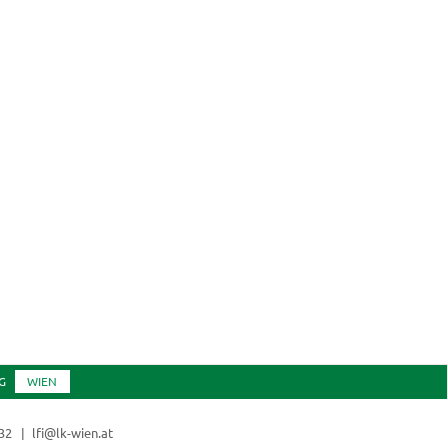
G
WIEN
832
lfi@lk-wien.at